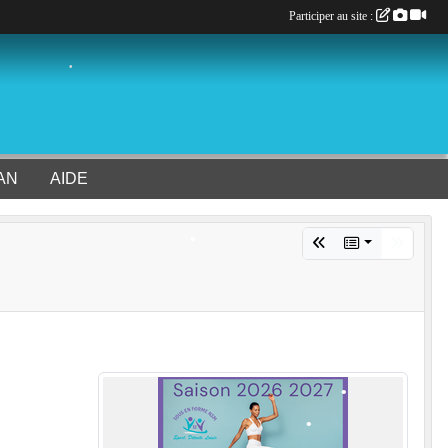
Participer au site :
•
•
•
AN
AIDE
•
•
•