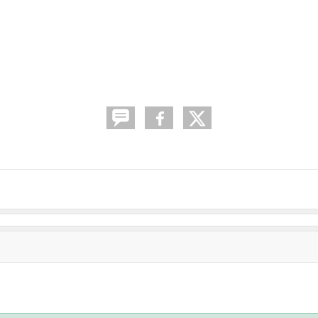
•
•
•
•