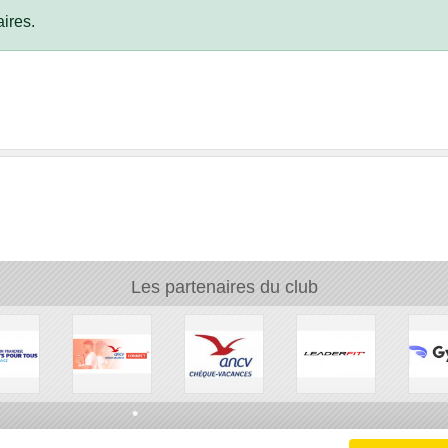
ires.
•
•
•
Les partenaires du club