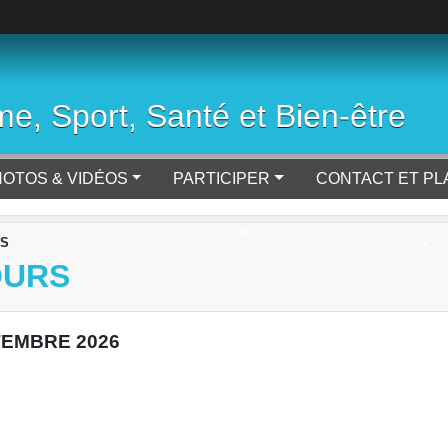
e, Sport, Santé et Bien-être
•
OTOS & VIDÉOS
PARTICIPER
CONTACT ET PL
RS
OURS
•
TEMBRE 2026
•
•