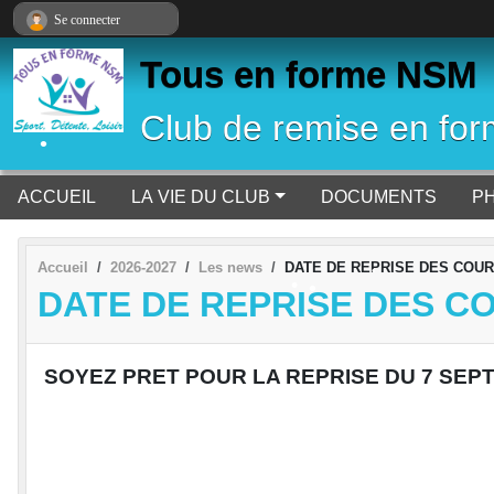
•
Panneau de gestion des cookies
Se connecter
Tous en forme NSM
•
Club de remise en form
•
ACCUEIL
LA VIE DU CLUB
DOCUMENTS
PH
Accueil
2026-2027
Les news
DATE DE REPRISE DES COU
DATE DE REPRISE DES C
•
•
•
SOYEZ PRET POUR LA REPRISE DU 7 SEP